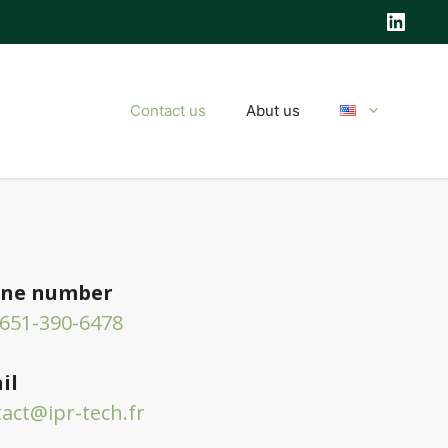
Linke
Contact us
Abut us
ne number
 651-390-6478
il
act@ipr-tech.fr